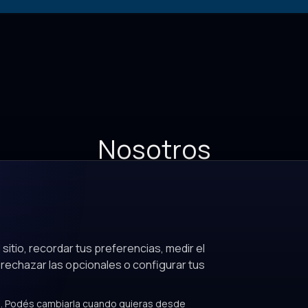
Nosotros
esa es joven y nuestra cultura aún está en desarroll
ra hacer que nuestro entorno sea saludable, competi
inclusivo y desafiante para todos los profesionales 
nuevas aventuras, se acercan a nosotros.
sitio, recordar tus preferencias, medir el
¿Quieres formar parte?
 rechazar las opcionales o configurar tus
. Podés cambiarla cuando quieras desde