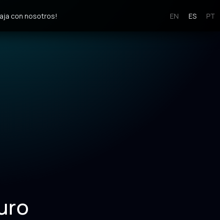
aja con nosotros!
EN
ES
PT
uro